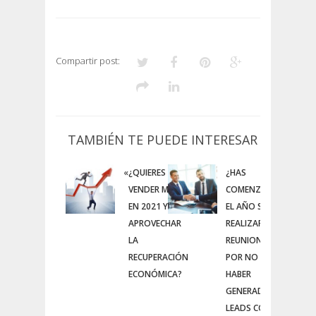
Compartir post:
TAMBIÉN TE PUEDE INTERESAR
«
¿QUIERES
¿HAS
»
VENDER MÁS
COMENZADO
EN 2021 Y
EL AÑO SIN
APROVECHAR
REALIZAR
LA
REUNIONES
RECUPERACIÓN
POR NO
ECONÓMICA?
HABER
GENERADO
LEADS CON